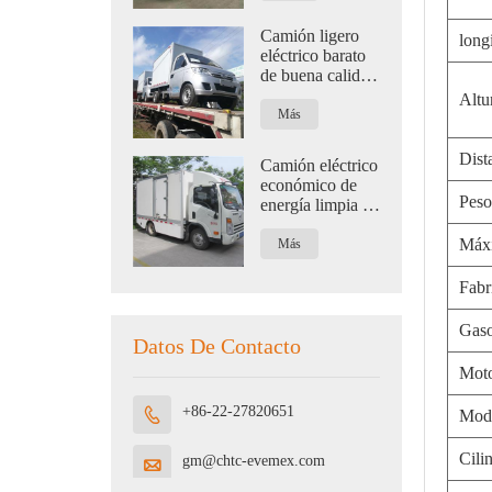
Camión ligero
long
eléctrico barato
de buena calidad
para logística
Altu
con capacidad de
Más
1,2 toneladas
Dista
Camión eléctrico
económico de
Peso
energía limpia de
alta carga útil
para logística
Máxi
Más
Fabr
Gaso
Datos De Contacto
Mot
+86-22-27820651

Mod
Cili
gm@chtc-evemex.com
