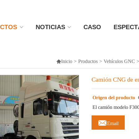
CTOS
NOTICIAS
CASO
ESPECT

Inicio
>
Productos
>
Vehículos GNC
Camión CNG de ene
Origen del producto
El camión modelo F300

Email