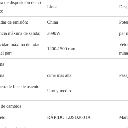
a de disposición del ci
Línea
Desp
o:
ndar de emisión:
China
Pote
ncia máxima de salida:
309kW
par 
cidad máxima de rotac
Velo
1200-1500 rpm
el par:
mina
ina
ina
cima mas alta
Pasa
ro de filas de asiento
Uno y medio
 de cambios
elo:
RÁPIDO 12JSD200TA
Marc