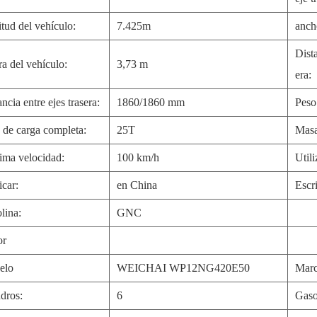
itud del vehículo:
7.425m
anch
Dista
ra del vehículo:
3,73 m
era:
ncia entre ejes trasera:
1860/1860 mm
Peso
 de carga completa:
25T
Masa
ma velocidad:
100 km/h
Utili
icar:
en China
Escr
lina:
GNC
or
elo
WEICHAI WP12NG420E50
Marc
ndros:
6
Gaso