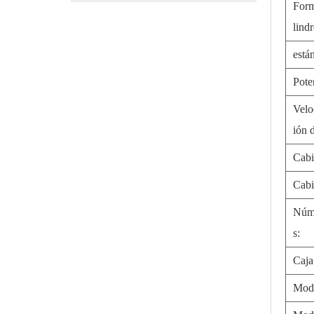
Form
lindr
está
Pote
Velo
ión d
Cab
Cab
Núme
s:
Caja
Mod