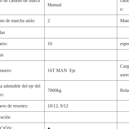
 de cambio de march
camb
Manual
e:
io de marcha atrás:
2
Mate
das
ero:
10
espe
is
Carg
rasero:
16T MAN Eje
aser
a admisible del eje del
7000kg
Rela
ro:
ro de resortes:
10/12, 9/12
ación
CIÓN:
●