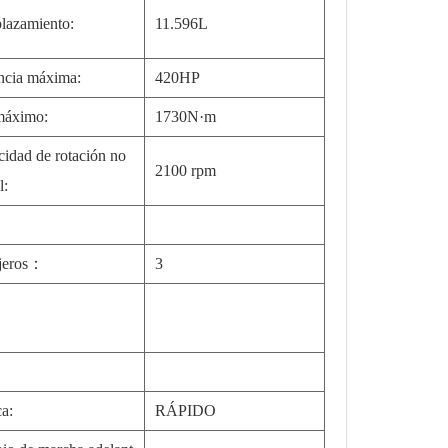
lazamiento:
11.596L
ncia máxima:
420HP
máximo:
1730N·m
cidad de rotación no
2100 rpm
l:
jeros：
3
a:
RÁPIDO