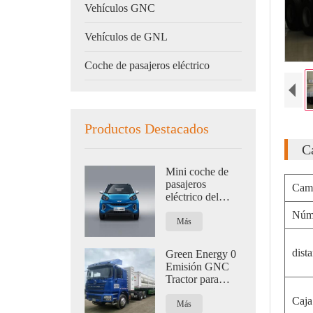
Vehículos GNC
Vehículos de GNL
Coche de pasajeros eléctrico
Productos Destacados
C
Mini coche de
pasajeros
Cam
eléctrico del
precio bajo para
Núme
la nueva energía
Más
de la familia cero
emisiones
dista
Green Energy 0
Emisión GNC
Tractor para
Logística 420HP
Caja
Más