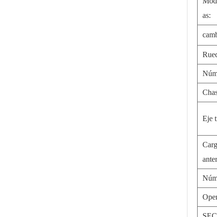
Modo
as:
camb
Rue
Núm
Chas
Eje t
Carg
ante
Núme
Oper
SEC