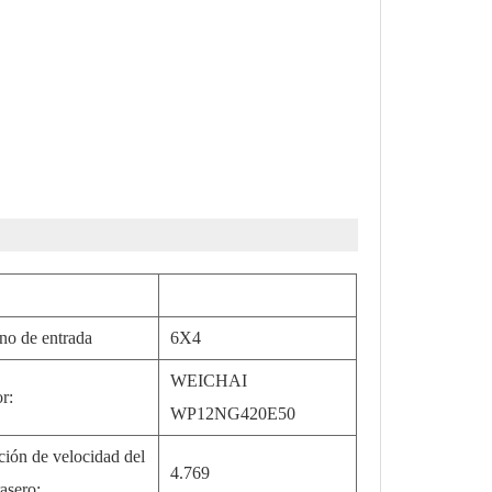
no de entrada
6X4
WEICHAI
r:
WP12NG420E50
ción de velocidad del
4.769
rasero: