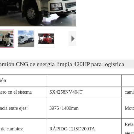
amión CNG de energía limpia 420HP para logística
ión
ro en el sistema
SX4258NV404T
cami
ncia entre ejes:
3975+1400mm
Moto
Rela
 de cambios:
RÁPIDO 12JSD200TA
eje t