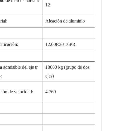
io de marcha adelant
12
rial:
Aleación de aluminio
cificación:
12.00R20 16PR
a admisible del eje tr
18000 kg (grupo de dos
o:
ejes)
ción de velocidad:
4.769