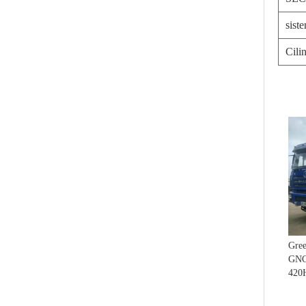
sis
Cili
Gre
GNC 
420