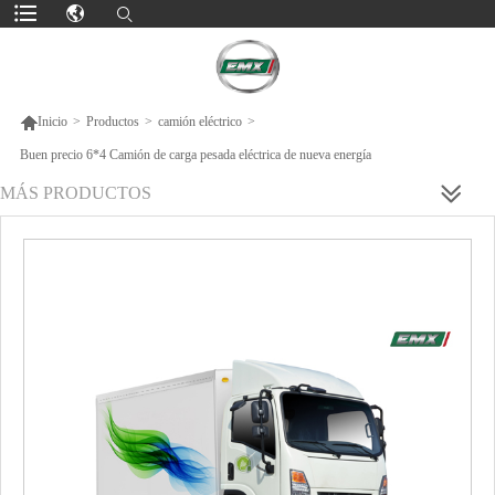

Inicio
>
Productos
>
camión eléctrico
>
Buen precio 6*4 Camión de carga pesada eléctrica de nueva energía
MÁS PRODUCTOS