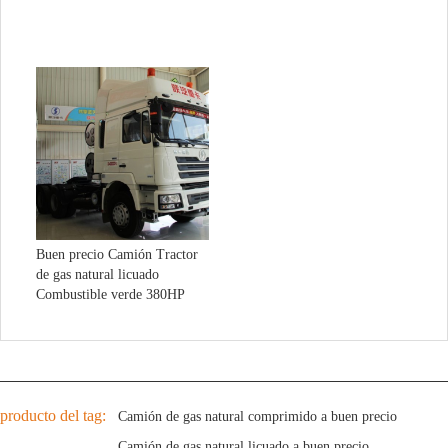
Número:
10
especificación:
11.00R20 16PR
Tanque
Aleación de
Material
capacidad:
900L
aluminio
Chasis
completamente
Carga admisible
Eje trasero:
18000kg
flotante
del eje trasero:
Resortes de hojas
Relación
forma de
múltiples
de
3.7
suspensión:
delanteros y
velocidad:
Buen precio Camión Tractor
traseros
de gas natural licuado
Número de
Combustible verde 380HP
9/12
resortes:
producto del tag:
Camión de gas natural comprimido a buen precio
Camión de gas natural licuado a buen precio