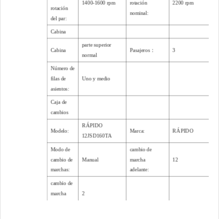
1400-1600 rpm
rotación
2200 rpm
rotación
nominal:
del par:
Cabina
parte superior
Cabina
Pasajeros：
3
normal
Número de
filas de
Uno y medio
asientos:
Caja de
cambios
RÁPIDO
Modelo:
Marca:
RÁPIDO
12JSD160TA
Modo de
cambio de
cambio de
Manual
marcha
12
marchas:
adelante:
cambio de
marcha
2
atrás:
Ruedas