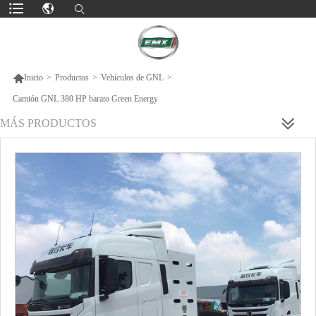

Inicio
>
Productos
>
Vehículos de GNL
>
Camión GNL 380 HP barato Green Energy
MÁS PRODUCTOS