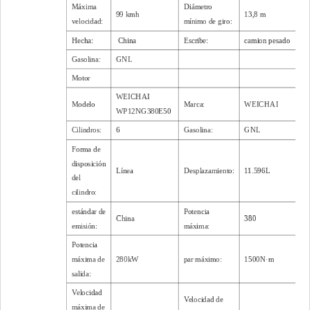
Máxima
Diámetro
99 kmh
13,8 m
velocidad:
mínimo de giro:
Hecha:
China
Escribe:
camion pesado
Gasolina:
GNL
Motor
WEICHAI
Modelo
Marca:
WEICHAI
WP12NG380E50
Cilindros:
6
Gasolina:
GNL
Forma de
disposición
Línea
Desplazamiento:
11.596L
del
cilindro:
estándar de
Potencia
China
380
emisión:
máxima:
Potencia
máxima de
280kW
par máximo:
1500N·m
salida:
Velocidad
Velocidad de
máxima de