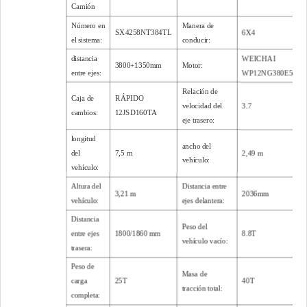
Camión
Número en
Manera de
SX4258NT384TL
6X4
el sistema:
conducir:
distancia
WEICHAI
3800+1350mm
Motor:
entre ejes:
WP12NG380E50
Relación de
Caja de
RÁPIDO
velocidad del
3.7
cambios:
12JSD160TA
eje trasero:
longitud
ancho del
del
7,5 m
2,49 m
vehículo:
vehículo:
Altura del
Distancia entre
3,21 m
2036mm
vehículo:
ejes delantera:
Distancia
Peso del
entre ejes
1800/1860 mm
8.8T
vehículo vacío:
trasera:
Peso de
Masa de
carga
25T
40T
tracción total:
completa: